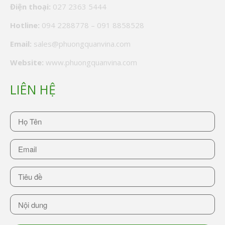
Điện thoại:
027 2363 5444
Hotline:
094 2288778
–
091 8858528
Email:
sales@phuongquanvina.com
Website:
www.phuongquanvina.com
LIÊN HỆ