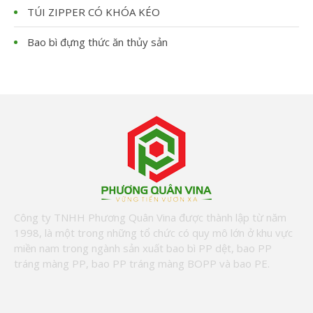
TÚI ZIPPER CÓ KHÓA KÉO
Bao bì đựng thức ăn thủy sản
Công ty TNHH Phương Quân Vina được thành lập từ năm
1998, là một trong những tổ chức có quy mô lớn ở khu vực
miền nam trong ngành sản xuất bao bì PP dệt, bao PP
tráng màng PP, bao PP tráng màng BOPP và bao PE.