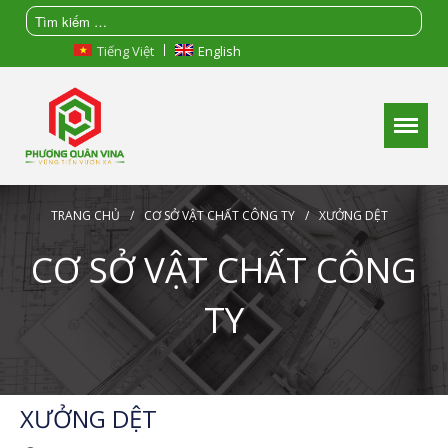
Tiếng Việt
English
Trang chủ
Phương Quân Vina
Giới thiệu
Tin tức
Sản phẩm
TRANG CHỦ
/
CƠ SỞ VẬT CHẤT CÔNG TY
/
XƯỞNG DỆT
Liên hệ
CƠ SỞ VẬT CHẤT CÔNG
TY
XƯỞNG DỆT