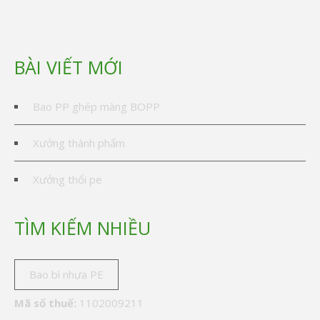
BÀI VIẾT MỚI
Bao PP ghép màng BOPP
Xưởng thành phẩm
Xưởng thổi pe
TÌM KIẾM NHIỀU
Bao bì nhựa PE
Mã số thuế:
1102009211